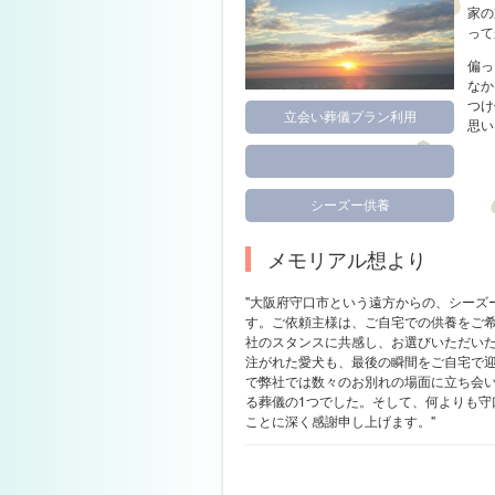
家の
って
偏っ
なか
つけ
立会い葬儀プラン利用
思い
シーズー供養
メモリアル想より
"大阪府守口市という遠方からの、シーズ
す。ご依頼主様は、ご自宅での供養をご
社のスタンスに共感し、お選びいただい
注がれた愛犬も、最後の瞬間をご自宅で迎
で弊社では数々のお別れの場面に立ち会
る葬儀の1つでした。そして、何よりも守
ことに深く感謝申し上げます。"