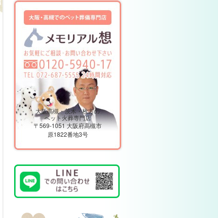
大阪高槻・茨木・枚方の
ペット火葬専門店
〒569-1051 大阪府高槻市
原1822番地3号