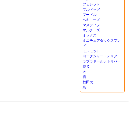
フェレット
ブルドッグ
プードル
ペキニーズ
マスティフ
マルチーズ
ミックス
ミニチュアダックスフン
ド
モルモット
ヨークシャー・テリア
ラブラドールレトリバー
柴犬
犬
猫
秋田犬
鳥