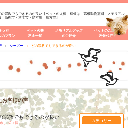
どの宗教でもできるのが良い【ペットの火葬、葬儀は 高槻動物霊園 メモリアル
想 高槻市・茨木市・島本町・枚方市】
ト火葬
ペット火葬
メモリアルグッズ
ペットのご遺骨
つのプラン
料金一覧
のご紹介
粉骨代行
声
シーズー
どの宗教でもできるのが良い
たお客様の声
の宗教でもできるのが良い
カテゴリー
市 ／
佐々岡