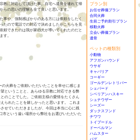
プラン別
宗教に対応して頂けた事、自宅へ遺骨を連れて帰
からの思いの理解も全て良いと思います。
お任せ葬儀プラン
合同火葬
た事や、強制感ばかりのある方には依頼をしたく
生前ご予約割引プラン
ったので電話での対応で決めましたがこちらを見
移動火葬
依頼できたのは我が家の犬が導いてくれたのだと
立会い葬儀プラン
ます。
遺骨
ペットの種類別
小動物
アフガンハウンド
ウサギ
キャバリア
コーギー
ゴールデンレトリバー
ーの火葬をご依頼いただいたことを幸せに感じま
シェパード
希望ということと、あらゆる宗教に対応できる弊
シベリアンハスキー
たとのことでした。ご依頼主様の愛情をたくさん
シュナウザー
えられたことを嬉しかったと思います。 これま
シーズー
いさせていただきましたが、今回は本当に心に残
ダックスフンド
口市という遠い場所から弊社をお選びいただいた
チワワ
トイプードル
ドーベルマン
ハムスター
パグ