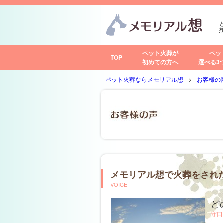
ペット火葬が
ペッ
TOP
初めての方へ
選べる3
ペット火葬ならメモリアル想
お客様の
メモリアル想で火葬をされ
VOICE
ど
守口