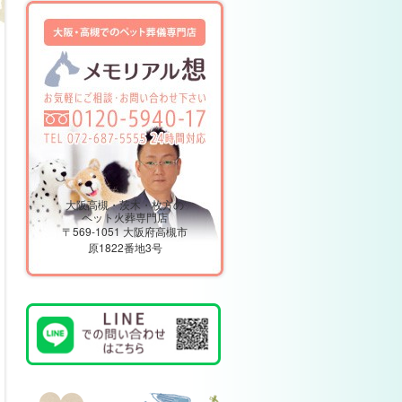
大阪高槻・茨木・枚方の
ペット火葬専門店
〒569-1051 大阪府高槻市
原1822番地3号