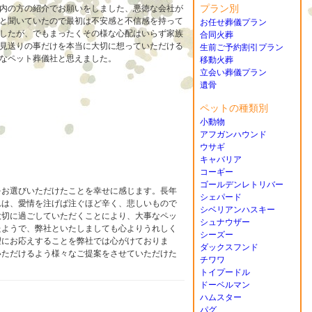
プラン別
内の方の紹介でお願いをしました、悪徳な会社が
と聞いていたので最初は不安感と不信感を持って
お任せ葬儀プラン
したが、でもまったくその様な心配はいらず家族
合同火葬
見送りの事だけを本当に大切に想っていただける
生前ご予約割引プラン
なペット葬儀社と思えました。
移動火葬
立会い葬儀プラン
遺骨
ペットの種類別
小動物
アフガンハウンド
ウサギ
キャバリア
コーギー
ゴールデンレトリバー
をお選びいただけたことを幸せに感じます。長年
シェパード
れは、愛情を注げば注ぐほど辛く、悲しいもので
シベリアンハスキー
大切に過ごしていただくことにより、大事なペッ
シュナウザー
たようで、弊社といたしましても心よりうれしく
シーズー
望にお応えすることを弊社では心がけておりま
ダックスフンド
いただけるよう様々なご提案をさせていただけた
チワワ
トイプードル
ドーベルマン
ハムスター
パグ