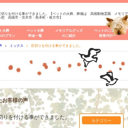
区切りを付ける事ができました。【ペットの火葬、葬儀は 高槻動物霊園 メモリア
ル想 高槻市・茨木市・島本町・枚方市】
ト火葬
ペット火葬
メモリアルグッズ
ペットのご遺骨
つのプラン
料金一覧
のご紹介
粉骨代行
声
ミックス
区切りを付ける事ができました。
たお客様の声
切りを付ける事ができました。
カテゴリー
阪市 ／
Ｏ・Ｌ