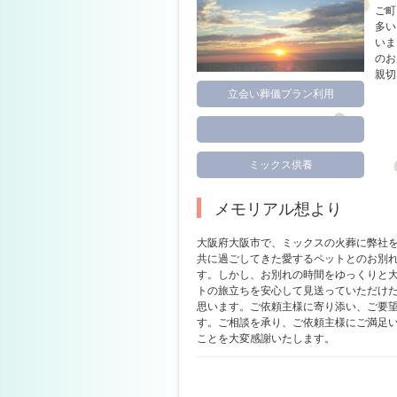
ご町
多い
いま
のお
親切
立会い葬儀プラン利用
ミックス供養
メモリアル想より
大阪府大阪市で、ミックスの火葬に弊社
共に過ごしてきた愛するペットとのお別
す。しかし、お別れの時間をゆっくりと
トの旅立ちを安心して見送っていただけ
思います。ご依頼主様に寄り添い、ご要
す。ご相談を承り、ご依頼主様にご満足
ことを大変感謝いたします。