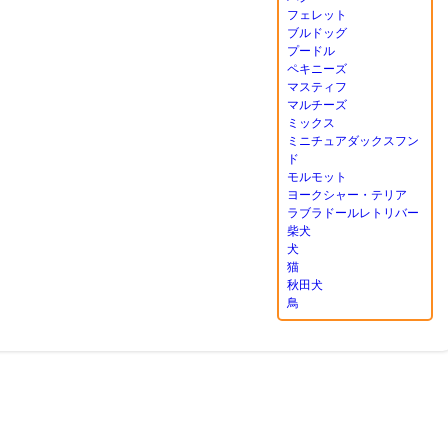
フェレット
ブルドッグ
プードル
ペキニーズ
マスティフ
マルチーズ
ミックス
ミニチュアダックスフン
ド
モルモット
ヨークシャー・テリア
ラブラドールレトリバー
柴犬
犬
猫
秋田犬
鳥