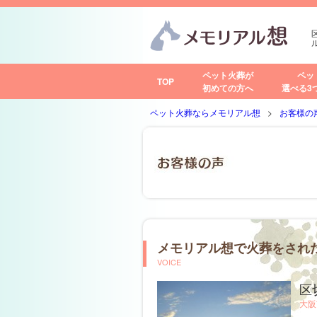
ペット火葬が
ペッ
TOP
初めての方へ
選べる3
ペット火葬ならメモリアル想
お客様の
メモリアル想で火葬をされ
VOICE
区
大