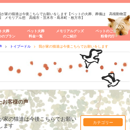
我が家の猫達は今後こちらでお願いをします【ペットの火葬、葬儀は 高槻動物霊
園 メモリアル想 高槻市・茨木市・島本町・枚方市】
ト火葬
ペット火葬
メモリアルグッズ
ペットのご遺骨
つのプラン
料金一覧
のご紹介
粉骨代行
声
トイプードル
我が家の猫達は今後こちらでお願いをします
たお客様の声
が家の猫達は今後こちらでお願い
カテゴリー
します