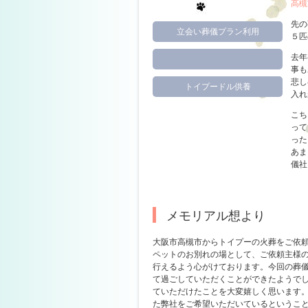
高槻
先の
立会い葬儀プラン利用
５匹
去年
事も
悲し
トイプードル供養
入れ
こち
って
った
あま
儀社
メモリアル想より
大阪市高槻市からトイプーの火葬をご依
ペットのお別れの場として、ご依頼主様
行えるよう心がけております。今回の葬
て過ごしていただくことができたようで
ていただけたことを大変嬉しく思います
た弊社をご希望いただいているというこ