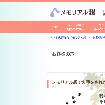
ペット火葬が
ペッ
TOP
初めての方へ
選べる3
ペット火葬ならメモリアル想
お客様の
メモリアル想で火葬をされ
VOICE
我
を