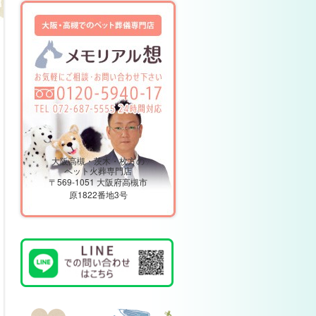
大阪高槻・茨木・枚方の
ペット火葬専門店
〒569-1051 大阪府高槻市
原1822番地3号