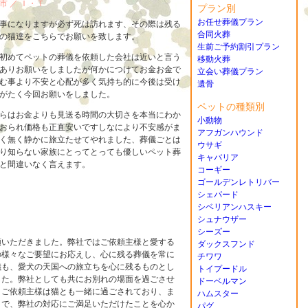
市 ／
Ｉ・Ｔ
プラン別
お任せ葬儀プラン
事になりますが必ず死は訪れます、その際は残る
合同火葬
の猫達をこちらでお願いを致します。
生前ご予約割引プラン
初めてペットの葬儀を依頼した会社は近いと言う
移動火葬
ありお願いをしましたが何かにつけてお金お金で
立会い葬儀プラン
む事より不安と心配が多く気持ち的に今後は受け
遺骨
がたく今回お願いをしました。
ペットの種類別
らはお金よりも見送る時間の大切さを本当にわか
小動物
おられ価格も正直安いですしなにより不安感がま
アフガンハウンド
く無く静かに旅立たせてやれました、葬儀ごとは
ウサギ
り知らない家族にとってとっても優しいペット葬
キャバリア
と間違いなく言えます。
コーギー
ゴールデンレトリバー
シェパード
シベリアンハスキー
シュナウザー
シーズー
頼いただきました。弊社ではご依頼主様と愛する
ダックスフンド
の様々なご要望にお応えし、心に残る葬儀を常に
チワワ
儀も、愛犬の天国への旅立ちを心に残るものとし
トイプードル
した。弊社としても共にお別れの場面を過ごさせ
ドーベルマン
。ご依頼主様は猫とも一緒に過ごされており、ま
ハムスター
とで、弊社の対応にご満足いただけたことを心か
パグ