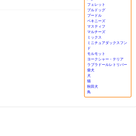
フェレット
ブルドッグ
プードル
ペキニーズ
マスティフ
マルチーズ
ミックス
ミニチュアダックスフン
ド
モルモット
ヨークシャー・テリア
ラブラドールレトリバー
柴犬
犬
猫
秋田犬
鳥