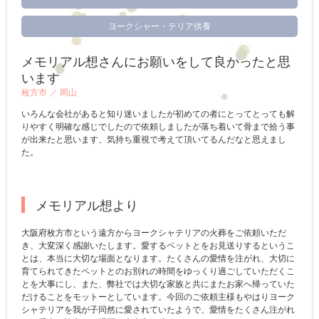
ヨークシャー・テリア供養
メモリアル想さんにお願いをして良かったと思
います
枚方市 ／
岡山
いろんな会社があると知り迷いましたが初めての者にとってとっても解
りやすく明確な感じでしたので依頼しましたが落ち着いて骨まで拾う事
が出来たと思います、気持ち重視で考えて頂いてるんだなと思えまし
た。
メモリアル想より
大阪府枚方市という遠方からヨークシャテリアの火葬をご依頼いただ
き、大変深く感謝いたします。愛するペットとをお見送りするというこ
とは、本当に大切な場面となります。たくさんの愛情を注がれ、大切に
育てられてきたペットとのお別れの時間をゆっくり過ごしていただくこ
とを大事にし、また、弊社では大切な家族と共にまたお家へ帰っていた
だけることをモットーとしています。今回のご依頼主様もやはりヨーク
シャテリアを我が子同然に愛されていたようで、愛情をたくさん注がれ