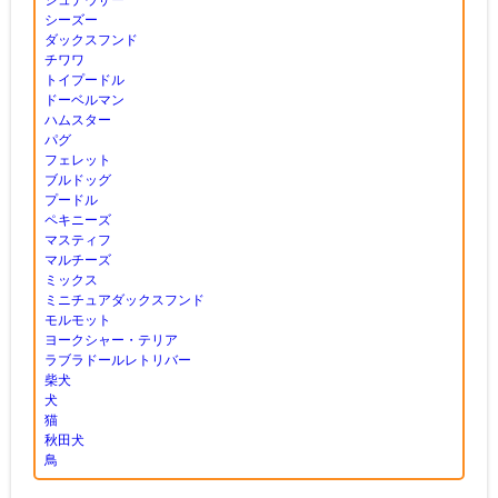
シーズー
ダックスフンド
チワワ
トイプードル
ドーベルマン
ハムスター
パグ
フェレット
ブルドッグ
プードル
ペキニーズ
マスティフ
マルチーズ
ミックス
ミニチュアダックスフンド
モルモット
ヨークシャー・テリア
ラブラドールレトリバー
柴犬
犬
猫
秋田犬
鳥