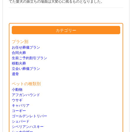
てた愛犬の旅立ちの場面は大変心に残るものとなりました。
カテゴリー
プラン別
お任せ葬儀プラン
合同火葬
生前ご予約割引プラン
移動火葬
立会い葬儀プラン
遺骨
ペットの種類別
小動物
アフガンハウンド
ウサギ
キャバリア
コーギー
ゴールデンレトリバー
シェパード
シベリアンハスキー
シュナウザー