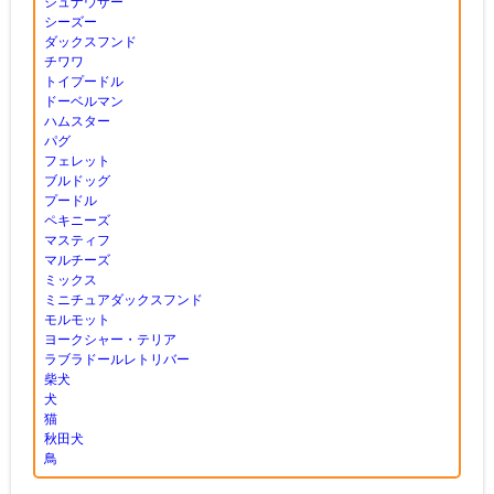
シュナウザー
シーズー
ダックスフンド
チワワ
トイプードル
ドーベルマン
ハムスター
パグ
フェレット
ブルドッグ
プードル
ペキニーズ
マスティフ
マルチーズ
ミックス
ミニチュアダックスフンド
モルモット
ヨークシャー・テリア
ラブラドールレトリバー
柴犬
犬
猫
秋田犬
鳥