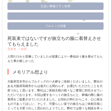
立会い葬儀プラン利用
ブルドッグ供養
死装束ではないですが旅立ちの服に着替えさせ
てもらえました
茨木市 ／
吹田
人間だけかと想像していましたが提案により一番似合う服を着せてもら
えた事が嬉しかった
メモリアル想より
大阪府茨木市からブルドッグのペ火葬をご依頼くださいました。弊社の
ある大阪府高槻市からは遠方にも関わらず、お選びいただけたことを大
変うれしく思います。弊社はご依頼主様の様々なご要望に対応させてい
ただいております。今回は愛するペットの旅立ちにと、葬儀の際に服の
着用をご提案させていただきました。お別れの時だからこそ、心に残る
ものであってほしい、そして、可愛らしい姿での旅立ちはご依頼主様に
とっても大変うれしく思われたようでした。弊社では様々な相談を承っ