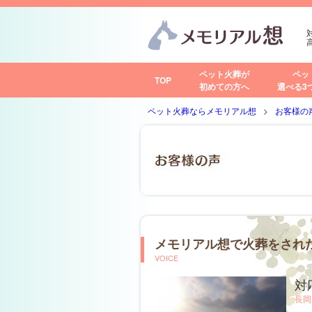
ペット火葬が
ペッ
TOP
初めての方へ
選べる3
ペット火葬ならメモリアル想
お客様の
メモリアル想で火葬をされ
VOICE
対
長岡