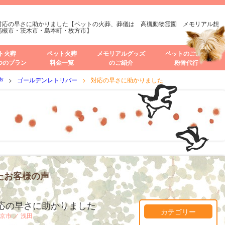
対応の早さに助かりました【ペットの火葬、葬儀は 高槻動物霊園 メモリアル想
高槻市・茨木市・島本町・枚方市】
ト火葬
ペット火葬
メモリアルグッズ
ペットのご遺骨
つのプラン
料金一覧
のご紹介
粉骨代行
声
ゴールデンレトリバー
対応の早さに助かりました
たお客様の声
応の早さに助かりました
カテゴリー
京市 ／
浅田