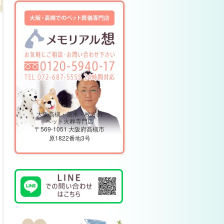
大阪高槻・茨木・枚方の
ペット火葬専門店
〒569-1051 大阪府高槻市
原1822番地3号