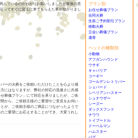
プラン別
死んでいるのがわかりお願いしましたが家族の意
沿ってすぐに迎えに来てもらえた事が助かりまし
お任せ葬儀プラン
合同火葬
生前ご予約割引プラン
移動火葬
立会い葬儀プラン
遺骨
ペットの種類別
小動物
アフガンハウンド
ウサギ
キャバリア
コーギー
ゴールデンレトリバー
ーバーの火葬をご依頼いただけたことを心より感
シェパード
遠方にはなりますが、弊社の対応の迅速さに共感
シベリアンハスキー
任せ葬儀プラン」にて対応を承りましたが、ご依
シュナウザー
瞬間から、ご依頼主様のご要望やご意見をお伺い
シーズー
ことが、ご依頼主様のご満足につながったようで
ダックスフンド
様のご要望にお応えすることができ、大変うれし
チワワ
トイプードル
ドーベルマン
ハムスター
パグ