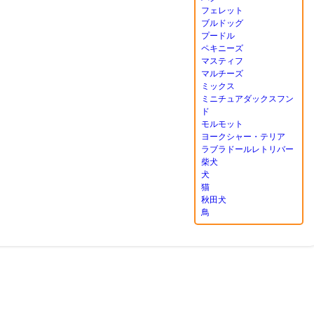
フェレット
ブルドッグ
プードル
ペキニーズ
マスティフ
マルチーズ
ミックス
ミニチュアダックスフン
ド
モルモット
ヨークシャー・テリア
ラブラドールレトリバー
柴犬
犬
猫
秋田犬
鳥