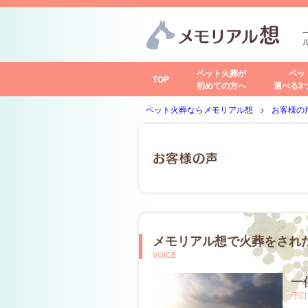
ペット火葬が
ペッ
TOP
初めての方へ
選べる3
ペット火葬ならメモリアル想
お客様の
メモリアル想で火葬をされ
VOICE
一
守口