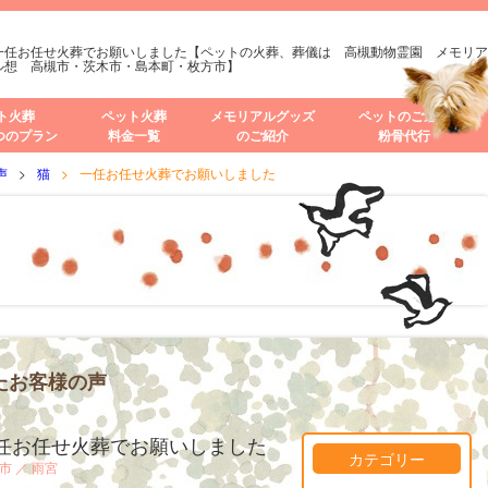
一任お任せ火葬でお願いしました【ペットの火葬、葬儀は 高槻動物霊園 メモリア
ル想 高槻市・茨木市・島本町・枚方市】
ト火葬
ペット火葬
メモリアルグッズ
ペットのご遺骨
つのプラン
料金一覧
のご紹介
粉骨代行
声
猫
一任お任せ火葬でお願いしました
たお客様の声
任お任せ火葬でお願いしました
カテゴリー
市 ／
雨宮