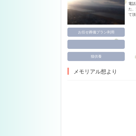
電話
た、
て頂
お任せ葬儀プラン利用
猫供養
メモリアル想より