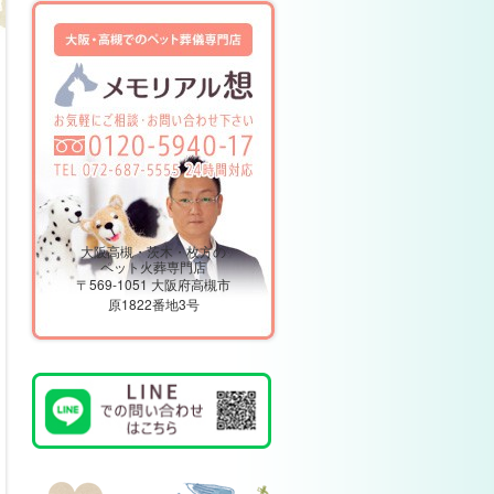
大阪高槻・茨木・枚方の
ペット火葬専門店
〒569-1051 大阪府高槻市
原1822番地3号