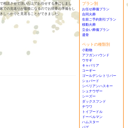
プラン別
で相談させて頂いた上でお任せする事にしまし
家での見送りが最後になるのでお焼香の準備をし
お任せ葬儀プラン
きしっかりと見送ることができました。
合同火葬
生前ご予約割引プラン
移動火葬
立会い葬儀プラン
遺骨
ペットの種類別
小動物
アフガンハウンド
ウサギ
キャバリア
コーギー
ゴールデンレトリバー
シェパード
シベリアンハスキー
シュナウザー
シーズー
ダックスフンド
チワワ
トイプードル
ドーベルマン
ハムスター
パグ