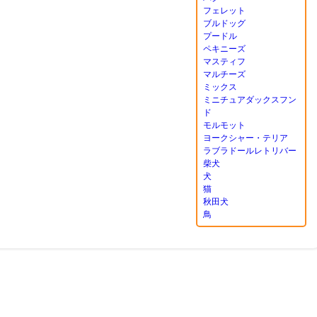
フェレット
ブルドッグ
プードル
ペキニーズ
マスティフ
マルチーズ
ミックス
ミニチュアダックスフン
ド
モルモット
ヨークシャー・テリア
ラブラドールレトリバー
柴犬
犬
猫
秋田犬
鳥