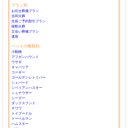
プラン別
お任せ葬儀プラン
合同火葬
生前ご予約割引プラン
移動火葬
立会い葬儀プラン
遺骨
ペットの種類別
小動物
アフガンハウンド
ウサギ
キャバリア
コーギー
ゴールデンレトリバー
シェパード
シベリアンハスキー
シュナウザー
シーズー
ダックスフンド
チワワ
トイプードル
ドーベルマン
ハムスター