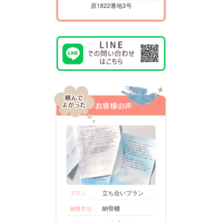
原1822番地3号
立ち合いプラン
プラン
納骨棚
納骨方法