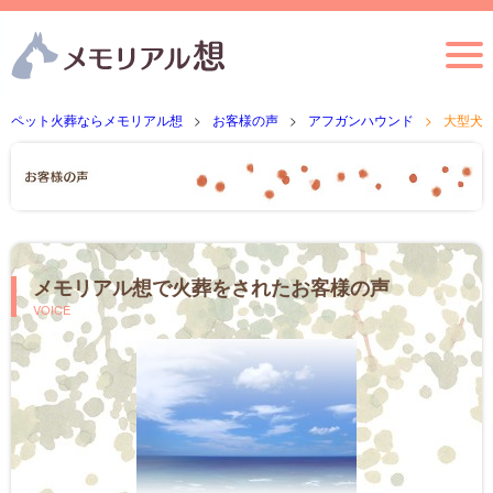
ペット火葬ならメモリアル想
お客様の声
アフガンハウンド
大型犬
メモリアル想で火葬をされたお客様の声
VOICE