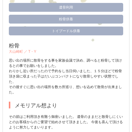
遺骨利用
粉骨供養
トイプードル供養
粉骨
大山崎町 ／
T・Y
思い出の場所に散骨をする事を家族会議で決め、調べると粉骨して頂け
るとの事でお願いをしました。
わりかし近い所だったので予約をし当日伺いました、１５分ほどで粉骨
頂き袋に収まった子はだいぶコンパクトになり散骨しやすい状態でし
た、
その後すぐに思い出の場所を数カ所巡り、想いを込めて散骨が出来まし
た。
メモリアル想より
その節はご利用頂き有難う御座いました。 遺骨のままだと散骨しにくい
とのお客様からのご要望で始めさせて頂きました。 今後も喜んで頂ける
ように努力してまいります。