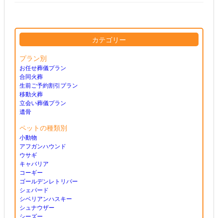
カテゴリー
プラン別
お任せ葬儀プラン
合同火葬
生前ご予約割引プラン
移動火葬
立会い葬儀プラン
遺骨
ペットの種類別
小動物
アフガンハウンド
ウサギ
キャバリア
コーギー
ゴールデンレトリバー
シェパード
シベリアンハスキー
シュナウザー
シーズー