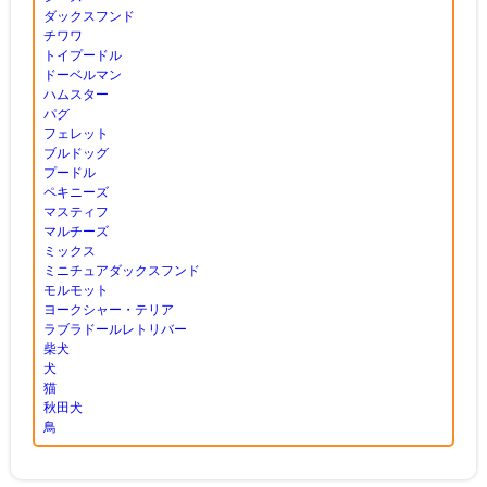
ダックスフンド
チワワ
トイプードル
ドーベルマン
ハムスター
パグ
フェレット
ブルドッグ
プードル
ペキニーズ
マスティフ
マルチーズ
ミックス
ミニチュアダックスフンド
モルモット
ヨークシャー・テリア
ラブラドールレトリバー
柴犬
犬
猫
秋田犬
鳥