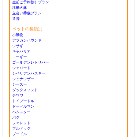
生前ご予約割引プラン
移動火葬
立会い葬儀プラン
遺骨
ペットの種類別
小動物
アフガンハウンド
ウサギ
キャバリア
コーギー
ゴールデンレトリバー
シェパード
シベリアンハスキー
シュナウザー
シーズー
ダックスフンド
チワワ
トイプードル
ドーベルマン
ハムスター
パグ
フェレット
ブルドッグ
プードル