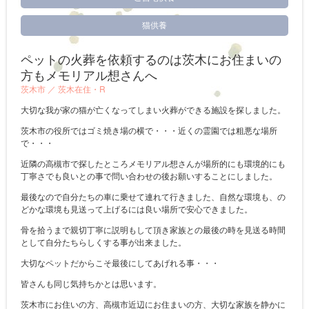
猫供養
ペットの火葬を依頼するのは茨木にお住まいの
方もメモリアル想さんへ
茨木市 ／
茨木在住・R
大切な我が家の猫が亡くなってしまい火葬ができる施設を探しました。
茨木市の役所ではゴミ焼き場の横で・・・近くの霊園では粗悪な場所
で・・・
近隣の高槻市で探したところメモリアル想さんが場所的にも環境的にも
丁寧さでも良いとの事で問い合わせの後お願いすることにしました。
最後なので自分たちの車に乗せて連れて行きました、自然な環境も、の
どかな環境も見送って上げるには良い場所で安心できました。
骨を拾うまで親切丁寧に説明もして頂き家族との最後の時を見送る時間
として自分たちらしくする事が出来ました。
大切なペットだからこそ最後にしてあげれる事・・・
皆さんも同じ気持ちかとは思います。
茨木市にお住いの方、高槻市近辺にお住まいの方、大切な家族を静かに