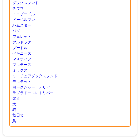
ダックスフンド
チワワ
トイプードル
ドーベルマン
ハムスター
パグ
フェレット
ブルドッグ
プードル
ペキニーズ
マスティフ
マルチーズ
ミックス
ミニチュアダックスフンド
モルモット
ヨークシャー・テリア
ラブラドールレトリバー
柴犬
犬
猫
秋田犬
鳥