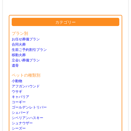
カテゴリー
プラン別
お任せ葬儀プラン
合同火葬
生前ご予約割引プラン
移動火葬
立会い葬儀プラン
遺骨
ペットの種類別
小動物
アフガンハウンド
ウサギ
キャバリア
コーギー
ゴールデンレトリバー
シェパード
シベリアンハスキー
シュナウザー
シーズー